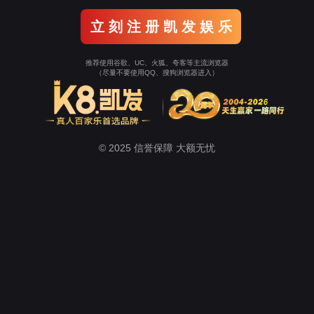
立 刻 注 册 凯 发 娱 乐
推荐使用谷歌、UC、火狐、夸客等主流浏览器
（尽量不要使用QQ、搜狗浏览器进入）
© 2025 信誉保障 大额无忧